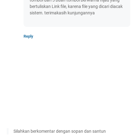
tombol dari 5 buah tombol berwarna hijau yang
bertuliskan Link file, karena file yang dicari diacak
sistem. terimakasih kunjungannya
Reply
Silahkan berkomentar dengan sopan dan santun