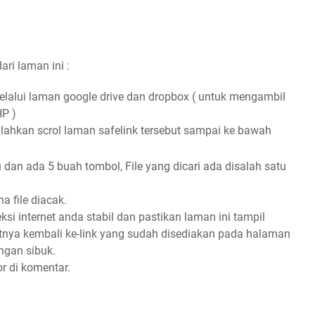
ri laman ini :
alui laman google drive dan dropbox ( untuk mengambil
HP )
ilahkan scrol laman safelink tersebut sampai ke bawah
 dan ada 5 buah tombol, File yang dicari ada disalah satu
a file diacak.
eksi internet anda stabil dan pastikan laman ini tampil
utnya kembali ke-link yang sudah disediakan pada halaman
ngan sibuk.
or di komentar.