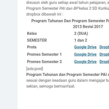
disusun oleh guru setiap awal tahun pelajaran,
Program Semester
PAI dan BP
kelas 2 SD Kuriku
dropbox dibawah ini :
Program Tahunan Dan Program Semester PA
2013 Revisi 2017
Kelas
2 (DUA)
SEMESTER
1 dan 2
Prota
Google Drive
Drop
Promes Semester 1
Google Drive
Drop
Promes Semester 2
Google Drive
Drop
[ads-post]
Program Tahunan dan Program Semester PAI d
sesuai dengan keadaan guru dalam mengajar ba
sekian, semoga bermanfaat.