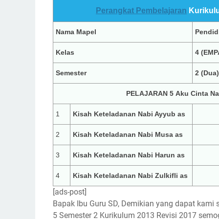
Perangkat Pembelajaran
Kurikulu
Nama Mapel
Pendid
Kelas
4 (EMP
Semester
2 (Dua)
PELAJARAN 5 Aku Cinta Na
1
Kisah Keteladanan Nabi Ayyub as
2
Kisah Keteladanan Nabi Musa as
3
Kisah Keteladanan Nabi Harun as
4
Kisah Keteladanan Nabi Zulkifli as
[ads-post]
Bapak Ibu Guru SD, Demikian yang dapat kam
5 Semester 2 Kurikulum 2013 Revisi 2017 semo