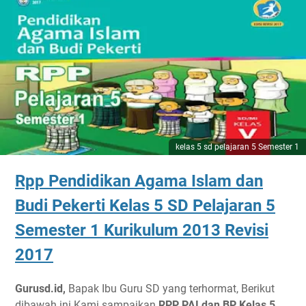
kelas 5 sd pelajaran 5 Semester 1
Rpp Pendidikan Agama Islam dan
Budi Pekerti Kelas 5 SD Pelajaran 5
Semester 1 Kurikulum 2013 Revisi
2017
Gurusd.id,
Bapak Ibu Guru SD yang terhormat, Berikut
dibawah ini Kami sampaikan
RPP PAI dan BP Kelas 5